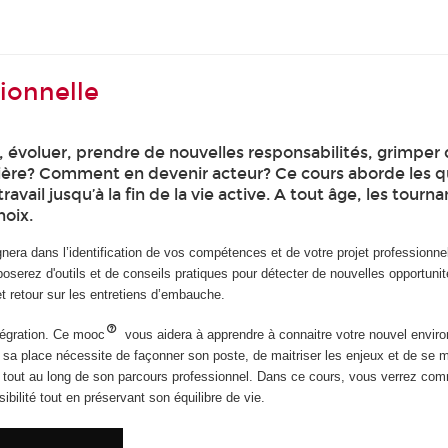
sionnelle
 évoluer, prendre de nouvelles responsabilités, grimper d
ière? Comment en devenir acteur? Ce cours aborde les ques
ravail jusqu’à la fin de la vie active. A tout âge, les tou
hoix.
a dans l’identification de vos compétences et de votre projet professionnel. 
poserez d'outils et de conseils pratiques pour détecter de nouvelles opportuni
et retour sur les entretiens d’embauche.
tégration. Ce mooc
vous aidera à apprendre à connaitre votre nouvel environ
ver sa place nécessite de façonner son poste, de maitriser les enjeux et de se 
bilité tout au long de son parcours professionnel. Dans ce cours, vous verrez 
bilité tout en préservant son équilibre de vie.