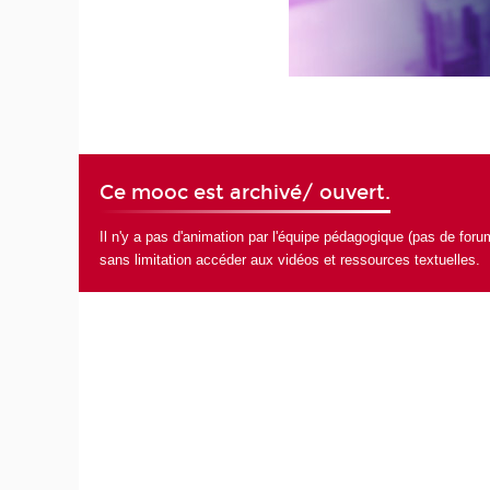
Ce mooc est archivé/ ouvert.
Il n'y a pas d'animation par l'équipe pédagogique (pas de foru
sans limitation accéder aux vidéos et ressources textuelles.