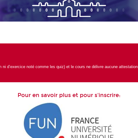
m ni d’exercice noté comme les quiz) et le cours ne délivre aucune attestation
Pour en savoir plus et pour s'inscrire: