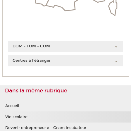
DOM - TOM - COM
Guadeloupe
Centres à l'étranger
Guyane
Chine
Martinique
Côte d'Ivoire
Mayotte
Liban
La Réunion
Dans la même rubrique
Maroc
Nouvelle-Calédonie
Polynésie française
Accueil
Vie scolaire
Devenir entrepreneur.e - Cnam incubateur