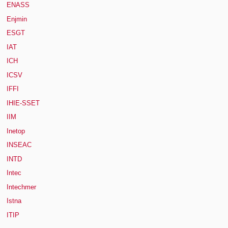
ENASS
Enjmin
ESGT
IAT
ICH
ICSV
IFFI
IHIE-SSET
IIM
Inetop
INSEAC
INTD
Intec
Intechmer
Istna
ITIP