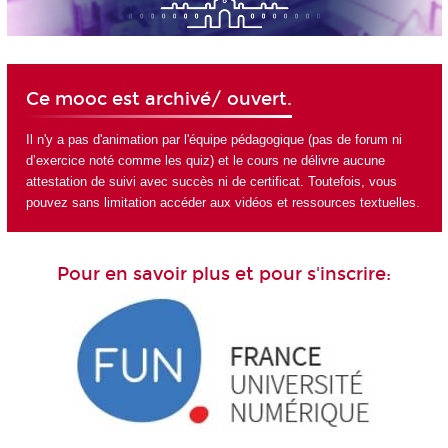
Ce mooc est archivé/ ouvert.
Il n'y a pas d'animation par l'équipe pédagogique (pas de forum ni
d’exercice noté comme les quiz) et le cours ne délivre aucune
attestation de suivi avec succès ni de certificat. Toutefois, vous
pouvez sans limitation accéder aux vidéos et ressources textuelles.
Pour en savoir plus et pour s'inscrire: