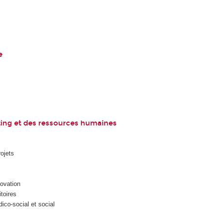
e
ing et des ressources humaines
ojets
novation
toires
ico-social et social