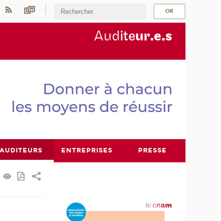
Aud
ite
ur
.e.s
AUDITEURS
ENTREPRISES
PRESSE