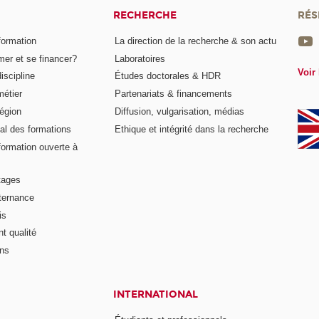
RECHERCHE
RÉS
formation
La direction de la recherche & son actu
er et se financer?
Laboratoires
Voir 
iscipline
Études doctorales & HDR
métier
Partenariats & financements
égion
Diffusion, vulgarisation, médias
al des formations
Ethique et intégrité dans la recherche
formation ouverte à
tages
lternance
is
t qualité
ons
INTERNATIONAL