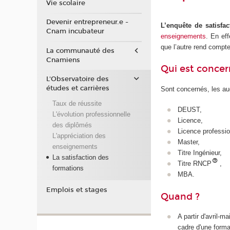
Vie scolaire
Devenir entrepreneur.e -
L’enquête de satisfa
Cnam incubateur
enseignements
. En ef
que l’autre rend compte
La communauté des
Cnamiens
Qui est concer
L'Observatoire des
études et carrières
Sont concernés, les aud
Taux de réussite
DEUST,
L'évolution professionnelle
Licence,
des diplômés
Licence professio
L'appréciation des
Master,
enseignements
Titre Ingénieur,
La satisfaction des
Titre RNCP
,
formations
MBA.
Emplois et stages
Quand ?
A partir d'avril-
cadre d'une form