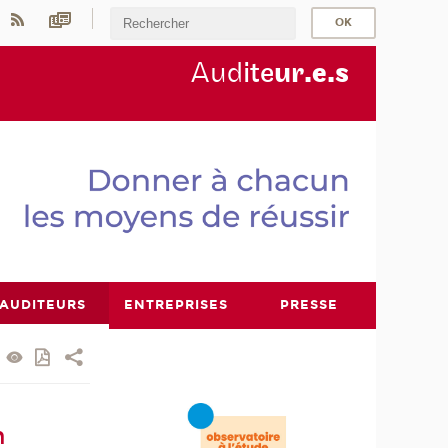
Aud
ite
ur
.e.s
AUDITEURS
ENTREPRISES
PRESSE
n