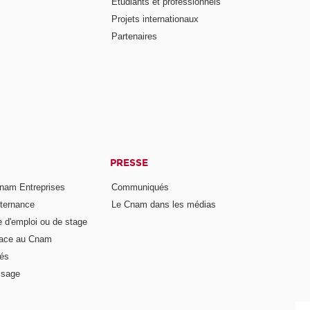
Étudiants et professionnels
Projets internationaux
Partenaires
PRESSE
nam Entreprises
Communiqués
lternance
Le Cnam dans les médias
e d'emploi ou de stage
pace au Cnam
és
ssage