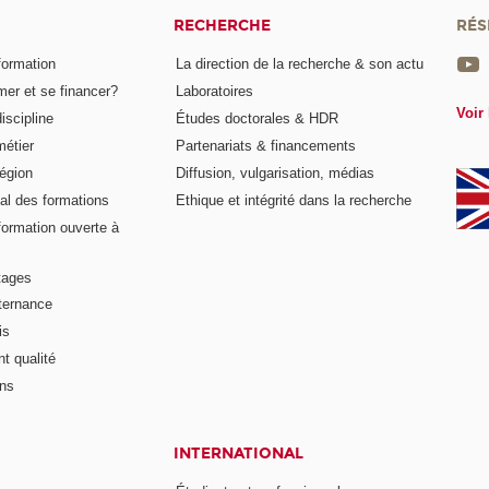
RECHERCHE
RÉS
formation
La direction de la recherche & son actu
er et se financer?
Laboratoires
Voir 
iscipline
Études doctorales & HDR
métier
Partenariats & financements
égion
Diffusion, vulgarisation, médias
al des formations
Ethique et intégrité dans la recherche
formation ouverte à
tages
lternance
is
t qualité
ons
INTERNATIONAL