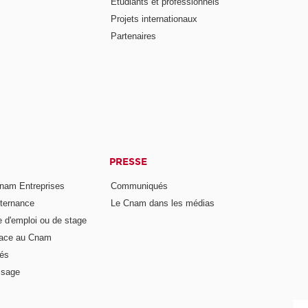
Étudiants et professionnels
Projets internationaux
Partenaires
PRESSE
nam Entreprises
Communiqués
lternance
Le Cnam dans les médias
e d'emploi ou de stage
pace au Cnam
és
ssage