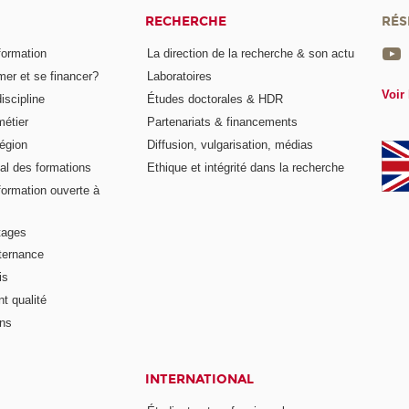
RECHERCHE
RÉS
formation
La direction de la recherche & son actu
er et se financer?
Laboratoires
Voir 
iscipline
Études doctorales & HDR
métier
Partenariats & financements
égion
Diffusion, vulgarisation, médias
al des formations
Ethique et intégrité dans la recherche
formation ouverte à
tages
lternance
is
t qualité
ons
INTERNATIONAL