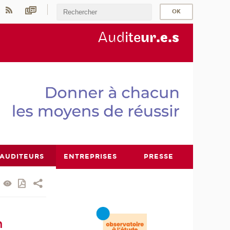
Aud
ite
ur
.e.s
AUDITEURS
ENTREPRISES
PRESSE
n