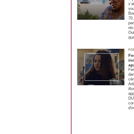
s’a
vou
Bon
70,
par
réc
Out
qua
FO
Fe
in
ap
Fer
dan
cé
Art
ill
app
DUT
con
d'i