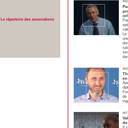
IN
Pa
pr
in
Le répertoire des associations
Pau
spé
val
Le 
une
dom
sal
sem
da
IN
Th
en
Apr
dip
For
de 
ing
IN
Va
de
Il 