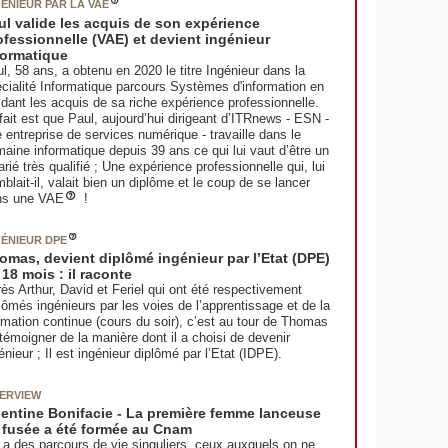
GÉNIEUR PAR LA VAE
ul valide les acquis de son expérience
ofessionnelle (VAE) et devient ingénieur
formatique
l, 58 ans, a obtenu en 2020 le titre Ingénieur dans la
cialité Informatique parcours Systèmes d'information en
idant les acquis de sa riche expérience professionnelle.
fait est que Paul, aujourd’hui dirigeant d’ITRnews - ESN -
 entreprise de services numérique - travaille dans le
aine informatique depuis 39 ans ce qui lui vaut d’être un
arié très qualifié ; Une expérience professionnelle qui, lui
blait-il, valait bien un diplôme et le coup de se lancer
ns une VAE
!
GÉNIEUR DPE
omas, devient diplômé ingénieur par l’Etat (DPE)
 18 mois : il raconte
ès Arthur, David et Feriel qui ont été respectivement
lômés ingénieurs par les voies de l’apprentissage et de la
mation continue (cours du soir), c’est au tour de Thomas
témoigner de la manière dont il a choisi de devenir
énieur ; Il est ingénieur diplômé par l’Etat (IDPE).
TERVIEW
lentine Bonifacie - La première femme lanceuse
 fusée a été formée au Cnam
y a des parcours de vie singuliers, ceux auxquels on ne