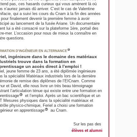
ttend pas, ces hasards curieux qui vous amènent là où
s n’auriez jamais dû arriver. C’est le cas de Valentine
ifacie, qui a suivi les cours du Cnam à la fin des années
 pour finalement devenir la première femme à avoir
ticipé au lancement de la fusée Ariane. Un documentaire
ent lui a été consacré sur la plateforme 1ère, portail des
re-mer. L’occasion pour nous de mieux la connaître en
tre questions.
RMATION D'INGÉNIEUR EN ALTERNANCE
riel, ingénieure dans le domaine des matériaux
dustriels trouve dans la formation en
prentissage un accès direct à l’emploi !
iel, jeune femme de 23 ans, a été diplômée ingénieure
s la spécialité Matériaux industriels lors de la dernière
rémonie de remise des diplômes de l’EICnam. Comme
hur et David, elle nous livre un très beau témoignage
ustrant l’articulation ténue qui existe entre une formation en
rentissage
et l’emploi. Après un bac scientifique et un
 Mesures physiques dans la spécialité matériaux et
trôle physico-chimique, Feriel a choisi une formation
ngénieur en apprentissage
au Cnam.
Sur les pas des
élèves et alumni