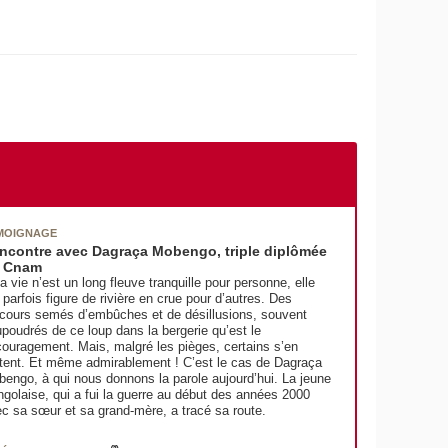
MOIGNAGE
ncontre avec Dagraça Mobengo, triple diplômée
 Cnam
la vie n’est un long fleuve tranquille pour personne, elle
t parfois figure de rivière en crue pour d’autres. Des
cours semés d’embûches et de désillusions, souvent
poudrés de ce loup dans la bergerie qu’est le
ouragement. Mais, malgré les pièges, certains s’en
tent. Et même admirablement ! C’est le cas de Dagraça
engo, à qui nous donnons la parole aujourd’hui. La jeune
golaise, qui a fui la guerre au début des années 2000
c sa sœur et sa grand-mère, a tracé sa route.