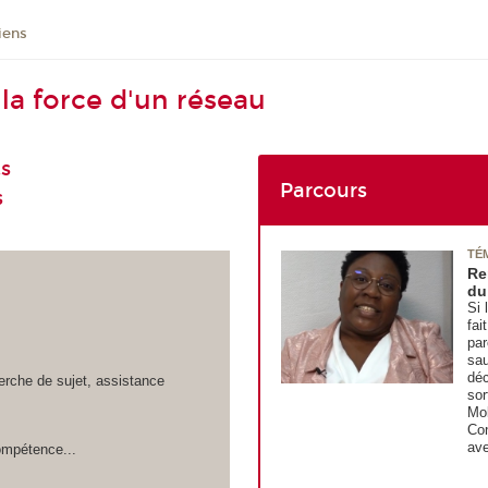
iens
a force d'un réseau
ts
Parcours
s
TÉ
Re
du
Si 
fai
par
sau
déc
erche de sujet, assistance
sor
Mob
Con
ave
ompétence...