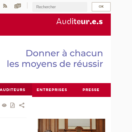
Aud
ite
ur
.e.s
AUDITEURS
ENTREPRISES
PRESSE