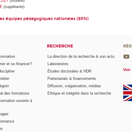
CLET
(titulaire)
SE
(suppléante)
des équipes pédagogiques nationales (EPN)
RECHERCHE
RÉS
formation
La direction de la recherche & son actu
er et se financer?
Laboratoires
Voir 
iscipline
Études doctorales & HDR
métier
Partenariats & financements
égion
Diffusion, vulgarisation, médias
al des formations
Ethique et intégrité dans la recherche
formation ouverte à
tages
lternance
is