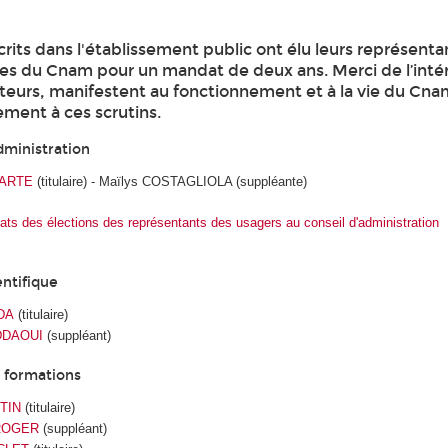
crits dans l'établissement public ont élu leurs représenta
ires du Cnam pour un mandat de deux ans. Merci de l’inté
ecteurs, manifestent au fonctionnement et à la vie du Cn
ement à ces scrutins.
dministration
UARTE
(titulaire) - Maïlys COSTAGLIOLA (suppléante)
ats des élections des représentants des usagers au conseil d'administration
entifique
IDA
(titulaire)
ADDAOUI
(suppléant)
s formations
RTIN
(titulaire)
 ROGER
(suppléant)