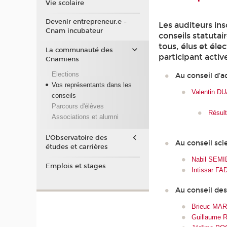
Vie scolaire
Devenir entrepreneur.e -
Les auditeurs ins
Cnam incubateur
conseils statuta
tous, élus et él
La communauté des
participant activ
Cnamiens
Elections
Au conseil d'a
Vos représentants dans les
Valentin D
conseils
Parcours d'élèves
Résult
Associations et alumni
L'Observatoire des
Au conseil sci
études et carrières
Nabil SEM
Emplois et stages
Intissar F
Au conseil de
Brieuc MA
Guillaume