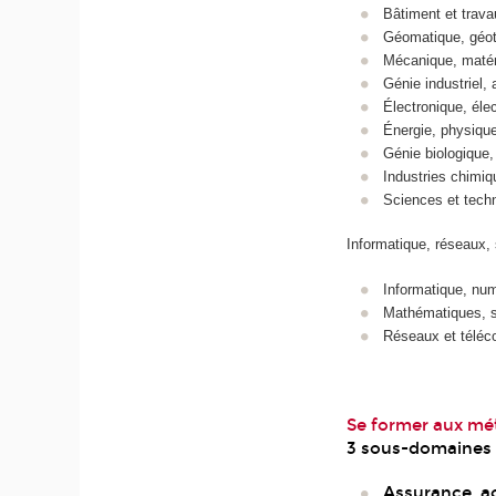
Bâtiment et trava
Géomatique, géot
Mécanique, matér
Génie industriel,
Électronique, éle
Énergie, physique
Génie biologique,
Industries chimi
Sciences et tech
Informatique, réseaux,
Informatique, num
Mathématiques, st
Réseaux et télé
Se former aux méti
3 sous-domaines
Assurance, ac