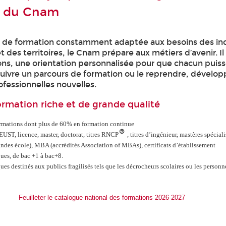
s du Cnam
e de formation constamment adaptée aux besoins des ind
t des territoires, le Cnam prépare aux métiers d’avenir. I
ions, une orientation personnalisée pour que chacun puiss
suivre un parcours de formation ou le reprendre, dévelop
essionnelles nouvelles.
ormation riche et de grande qualité
rmations dont plus de 60% en formation continue
UST, licence, master, doctorat, titres RNCP
, titres d’ingénieur, mastères spéciali
ndes école), MBA (accrédités Association of MBAs), certificats d’établissement
ues, de bac +1 à bac+8.
ues destinés aux publics fragilisés tels que les décrocheurs scolaires ou les person
Feuilleter le catalogue national des formations 2026-2027