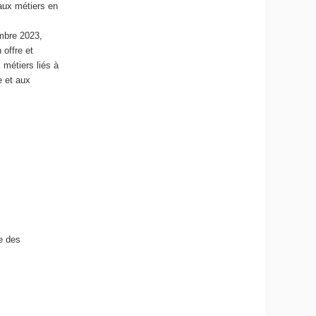
aux métiers en
mbre 2023,
 offre et
 métiers liés à
e et aux
le des