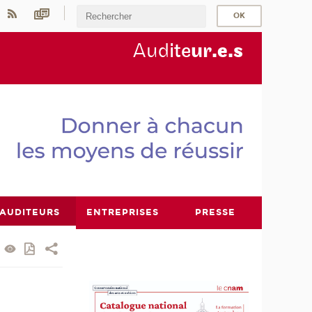
Aud
ite
ur
.e.s
AUDITEURS
ENTREPRISES
PRESSE