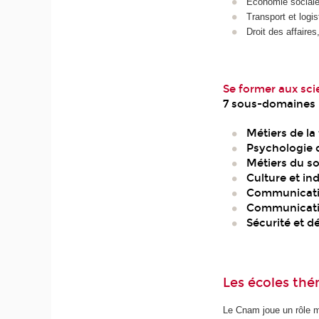
Économie sociale 
Transport et logis
Droit des affaires
Se former aux sci
7 sous-domaines
Métiers de l
Psychologie d
Métiers du soc
Culture et ind
Communicati
Communicatio
Sécurité et d
Les écoles th
Le Cnam joue un rôle m