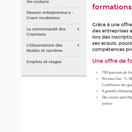
Vie scolaire
formation
Devenir entrepreneur.e -
Cnam incubateur
Grâce à une offr
La communauté des
des entreprises e
Cnamiens
lors des inscript
ses acquis, pour
L'Observatoire des
compétences prof
études et carrières
Une offre de f
Emplois et stages
700 parcours de fo
Niveaux bac +1, DE
Conférence des gra
8 grandes thématiq
Des cursus spécifiq
justice