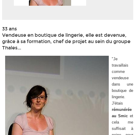
33 ans
Vendeuse en boutique de lingerie, elle est devenue,
grâce à sa formation, chef de projet au sein du groupe
Thales...
"Je
travaillais
comme
vendeuse
dans une
boutique de
lingerie.
J'étais
rémunérée
au Smic
et
cela me
suffisait à
peine pour