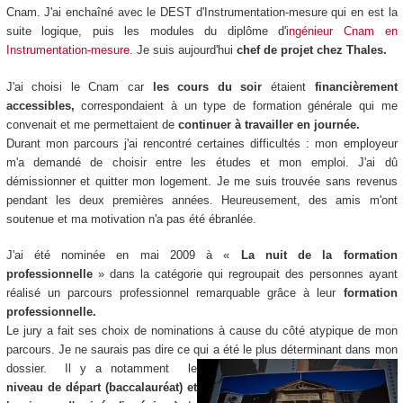
Cnam. J'ai enchaîné avec le DEST d'Instrumentation-mesure qui en est la
suite logique, puis les modules du diplôme d'
ingénieur Cnam en
Instrumentation-mesure
. Je suis aujourd'hui
chef de projet chez Thales.
J'ai choisi le Cnam car
les cours du soir
étaient
financièrement
accessibles,
correspondaient à un type de formation générale qui me
convenait et me permettaient de
continuer à travailler en journée.
Durant mon parcours j'ai rencontré certaines difficultés : mon employeur
m'a demandé de choisir entre les études et mon emploi. J'ai dû
démissionner et quitter mon logement. Je me suis trouvée sans revenus
pendant les deux premières années. Heureusement, des amis m'ont
soutenue et ma motivation n'a pas été ébranlée.
J'ai été nominée en mai 2009 à «
La nuit de la formation
professionnelle
» dans la catégorie qui regroupait des personnes ayant
réalisé un parcours professionnel remarquable grâce à leur
formation
professionnelle.
Le jury a fait ses choix de nominations à cause du côté atypique de mon
parcours. Je ne saurais pas dire ce qui a été le
plus déterminant dans mon
dossier. Il y a notamment le
niveau de départ (baccalauréat) et