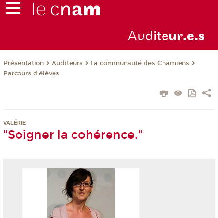
Aud
ite
ur
.e.s
Présentation
Auditeurs
La communauté des Cnamiens
Parcours d'élèves
VALÉRIE
"Soigner la cohérence."