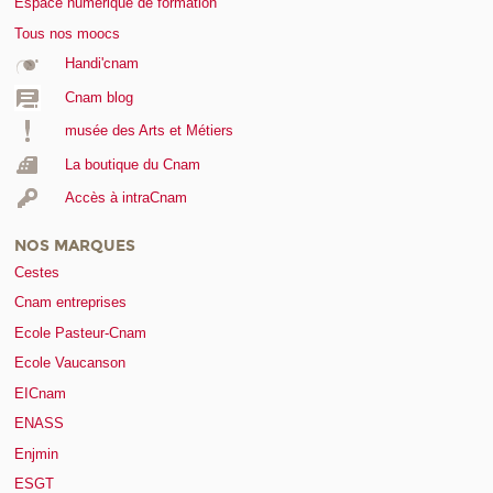
Espace numérique de formation
Tous nos moocs
Handi'cnam
Cnam blog
musée des Arts et Métiers
La boutique du Cnam
Accès à intraCnam
NOS MARQUES
Cestes
Cnam entreprises
Ecole Pasteur-Cnam
Ecole Vaucanson
EICnam
ENASS
Enjmin
ESGT