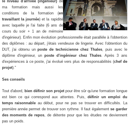
le niveau d'arrivée (ingénieur)
de
ma formation mais aussi les
conditions de la formation (
e
n
travaillant la journée
) et la rapidité
avec laquelle je l'ai faite (6 ans de
cours du soir + 1 an de mémoire
d'ingénieur). Enfin mon évolution professionnelle était parallèle à l'obtention
des diplômes : au départ, j'étais vendeuse de lingerie. Avec l'obtention du
DUT, j'ai obtenu un
poste de technicienne chez Thales
, puis avec le
diplôme d'ingénieur, un
poste d'ingénieur chez Thales
. Après 3 ans
d'expériences à ce poste, j'ai évolué vers plus de responsabilités (
chef de
projet
)."
Ses conseils
Tout d'abord,
bien définir son projet
pour être sûr qu'une formation longue
est bien ce qui correspond aux attentes. Puis,
définir un emploi du
temps raisonnable
au début, pour ne pas se trouver en difficultés. La
première année permet de trouver son rythme. Il faut également
se garder
des moments de repos
, de détente pour que les études ne deviennent
pas un poids.