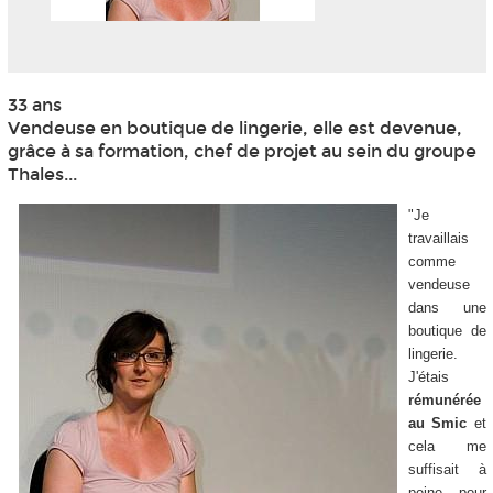
33 ans
Vendeuse en boutique de lingerie, elle est devenue,
grâce à sa formation, chef de projet au sein du groupe
Thales...
"Je
travaillais
comme
vendeuse
dans une
boutique de
lingerie.
J'étais
rémunérée
au Smic
et
cela me
suffisait à
peine pour