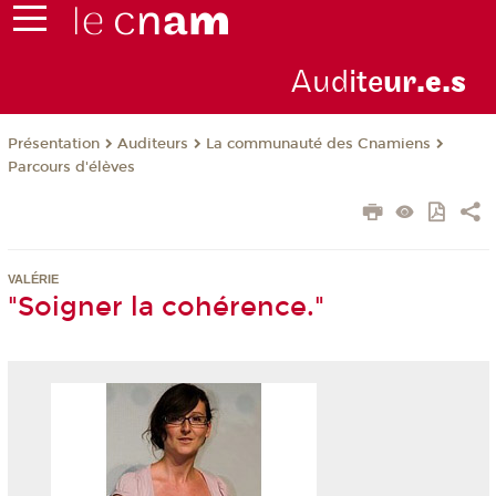
Aud
ite
ur
.e.s
Présentation
Auditeurs
La communauté des Cnamiens
Parcours d'élèves
VALÉRIE
"Soigner la cohérence."