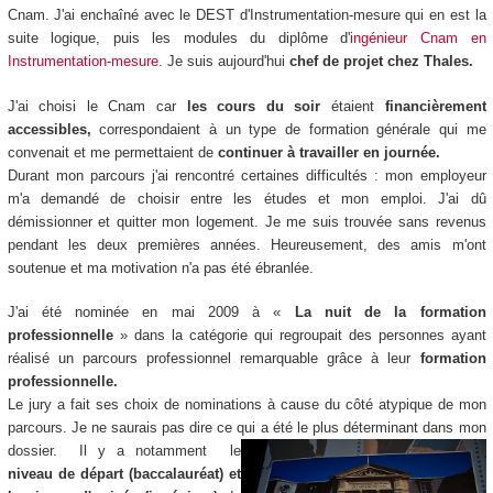
Cnam. J'ai enchaîné avec le DEST d'Instrumentation-mesure qui en est la
suite logique, puis les modules du diplôme d'
ingénieur Cnam en
Instrumentation-mesure
. Je suis aujourd'hui
chef de projet chez Thales.
J'ai choisi le Cnam car
les cours du soir
étaient
financièrement
accessibles,
correspondaient à un type de formation générale qui me
convenait et me permettaient de
continuer à travailler en journée.
Durant mon parcours j'ai rencontré certaines difficultés : mon employeur
m'a demandé de choisir entre les études et mon emploi. J'ai dû
démissionner et quitter mon logement. Je me suis trouvée sans revenus
pendant les deux premières années. Heureusement, des amis m'ont
soutenue et ma motivation n'a pas été ébranlée.
J'ai été nominée en mai 2009 à «
La nuit de la formation
professionnelle
» dans la catégorie qui regroupait des personnes ayant
réalisé un parcours professionnel remarquable grâce à leur
formation
professionnelle.
Le jury a fait ses choix de nominations à cause du côté atypique de mon
parcours. Je ne saurais pas dire ce qui a été le
plus déterminant dans mon
dossier. Il y a notamment le
niveau de départ (baccalauréat) et