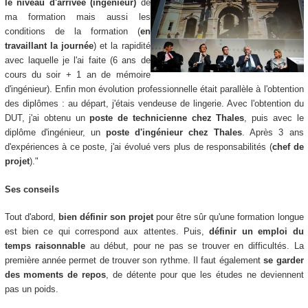
le niveau d'arrivée (ingénieur)
de
ma formation mais aussi les
conditions de la formation (
e
n
travaillant la journée
) et la rapidité
avec laquelle je l'ai faite (6 ans de
cours du soir + 1 an de mémoire
d'ingénieur). Enfin mon évolution professionnelle était parallèle à l'obtention
des diplômes : au départ, j'étais vendeuse de lingerie. Avec l'obtention du
DUT, j'ai obtenu un
poste de technicienne chez Thales
, puis avec le
diplôme d'ingénieur, un
poste d'ingénieur chez Thales
. Après 3 ans
d'expériences à ce poste, j'ai évolué vers plus de responsabilités (
chef de
projet
)."
Ses conseils
Tout d'abord,
bien définir son projet
pour être sûr qu'une formation longue
est bien ce qui correspond aux attentes. Puis,
définir un emploi du
temps raisonnable
au début, pour ne pas se trouver en difficultés. La
première année permet de trouver son rythme. Il faut également
se garder
des moments de repos
, de détente pour que les études ne deviennent
pas un poids.