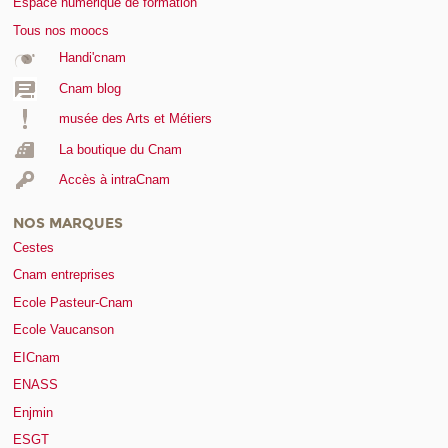
Espace numérique de formation
Tous nos moocs
Handi'cnam
Cnam blog
musée des Arts et Métiers
La boutique du Cnam
Accès à intraCnam
NOS MARQUES
Cestes
Cnam entreprises
Ecole Pasteur-Cnam
Ecole Vaucanson
EICnam
ENASS
Enjmin
ESGT