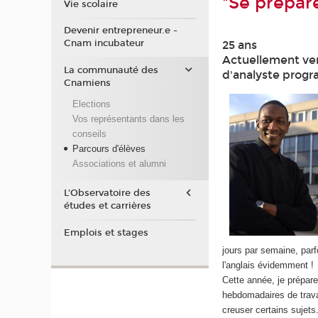
"Se prépare
Vie scolaire
Devenir entrepreneur.e -
Cnam incubateur
25 ans
Actuellement ven
La communauté des
d'analyste progr
Cnamiens
Elections
Vos représentants dans les
conseils
Parcours d'élèves
Associations et alumni
L'Observatoire des
études et carrières
Emplois et stages
jours par semaine, par
l'anglais évidemment !
Cette année, je prépare
hebdomadaires de trava
creuser certains sujets.