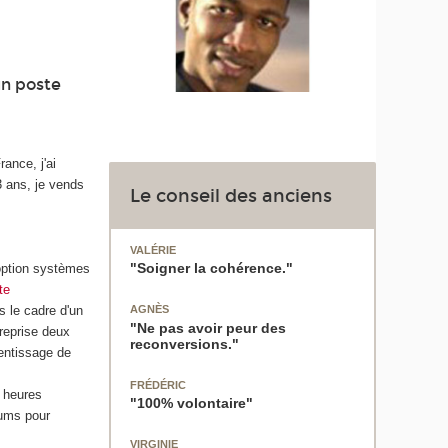
un poste
ance, j'ai
3 ans, je vends
Le conseil des anciens
VALÉRIE
"Soigner la cohérence."
 option systèmes
te
s le cadre d'un
AGNÈS
"Ne pas avoir peur des
treprise deux
reconversions."
rentissage de
FRÉDÉRIC
0 heures
"100% volontaire"
rums pour
VIRGINIE