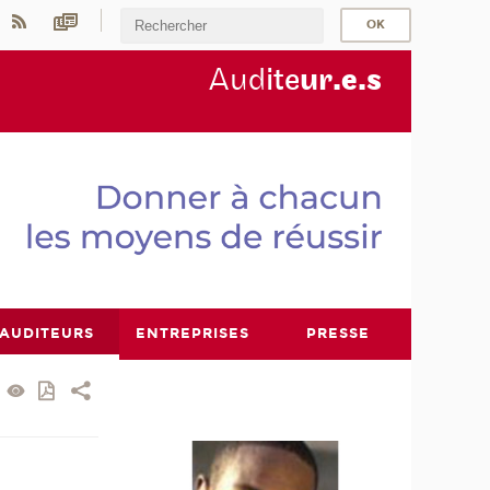
Aud
ite
ur
.e.s
AUDITEURS
ENTREPRISES
PRESSE