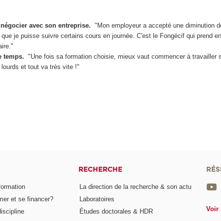
 négocier avec son entreprise.
"Mon employeur a accepté une diminution d
n que je puisse suivre certains cours en journée. C'est le Fongécif qui prend e
aire."
e temps
.
"Une fois sa formation choisie, mieux vaut commencer à travailler s
ourds et tout va très vite !"
RECHERCHE
RÉS
formation
La direction de la recherche & son actu
er et se financer?
Laboratoires
Voir 
iscipline
Études doctorales & HDR