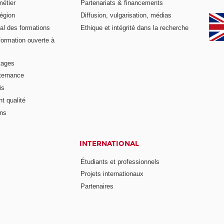
métier
Partenariats & financements
égion
Diffusion, vulgarisation, médias
al des formations
Ethique et intégrité dans la recherche
formation ouverte à
tages
lternance
is
t qualité
ons
INTERNATIONAL
Étudiants et professionnels
Projets internationaux
Partenaires