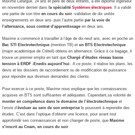
Maxime Lafargue, 24 ans et père de deux enfants, a été diplômé ingénieur
en novembre dernier dans
la spécialité
Systèmes électriques
. Il a validé
une partie de son titre
en cours du soir
-validation de dix unités
enseignements en deux ans- puis l’autre partie
par la voie de
l’alternance
, sous contrat d’apprentissage
en deux ans.
Maxime a commencé à travailler à l’âge de dix-neuf ans, avec en poche un
Bac STI Electrotechnique
(mention TB) et
un BTS Electrotechnique
(major académique de Créteil) obtenu en alternance
. Grâce à ce bagage, il
trouve un premier emploi en tant que
Chargé d’études réseau basse
tension à ERDF -Enedis aujourd’hui
-. A ce poste, il réalise les plans, les
devis et les dossiers de raccordement ou de modification de puissance
pour répondre aux diverses demandes des clients.
Pour exercer à ce poste, Maxime nous explique que les connaissances
acquises en BTS sont suffisantes et adéquates. Cependant,sa volonté de
monter en compétence dans le domaine de l’électrotechnique
et
l’envie d’
évoluer au sein de son entreprise
le poussent à reprendre des
études. C’est dans l’optique d’obtenir une licence, pour avant tout
approfondir ses connaissances et non changer de poste, que
Maxime
s’inscrit au Cnam, en cours du soir
.