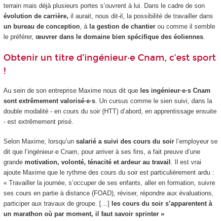
terrain mais déjà plusieurs portes s’ouvrent à lui. Dans le cadre de son
évolution de carrière,
il aurait, nous dit-il, la possibilité de travailler dans
un bureau de conception
, à
la gestion de chantier
ou comme il semble
le préférer,
œuvrer dans le domaine bien spécifique des éoliennes
.
Obtenir un titre d’ingénieur·e Cnam, c’est sport
!
Au sein de son entreprise Maxime nous dit que
les ingénieur·e·s Cnam
sont extrêmement valorisé·e·s
. Un cursus comme le sien suivi, dans la
double modalité - en cours du soir (HTT
) d’abord, en apprentissage
ensuite
- est extrêmement prisé.
Selon Maxime, lorsqu’un
salarié a suivi des cours du soir
l’employeur se
dit que l’ingénieur·e Cnam, pour arriver à ses fins, a fait preuve d’une
grande
motivation, volonté, ténacité et ardeur au travail
. Il est vrai
ajoute Maxime que le rythme des cours du soir est particulièrement ardu :
« Travailler la journée, s’occuper de ses enfants, aller en formation, suivre
ses cours en partie à distance (FOAD
), réviser, répondre aux évaluations,
participer aux travaux de groupe. […]
les cours du soir s’apparentent à
un marathon où par moment, il faut savoir sprinter »