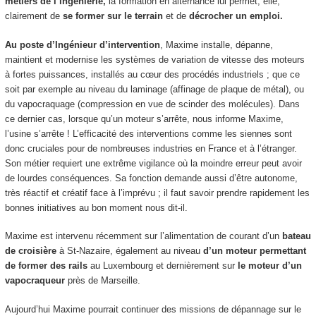
métiers de l’ingénierie,
la formation en alternance
lui permet, elle,
clairement de
se former sur le terrain
et de
décrocher un emploi.
Au poste d’Ingénieur d’intervention
, Maxime installe, dépanne,
maintient et modernise les systèmes de variation de vitesse des moteurs
à fortes puissances, installés au cœur des procédés industriels ; que ce
soit par exemple au niveau du laminage (affinage de plaque de métal), ou
du vapocraquage (compression en vue de scinder des molécules). Dans
ce dernier cas, lorsque qu’un moteur s’arrête, nous informe Maxime,
l’usine s’arrête ! L’efficacité des interventions comme les siennes sont
donc cruciales pour de nombreuses industries en France et à l’étranger.
Son métier requiert une extrême vigilance où la moindre erreur peut avoir
de lourdes conséquences. Sa fonction demande aussi d’être autonome,
très réactif et créatif face à l’imprévu ; il faut savoir prendre rapidement les
bonnes initiatives au bon moment nous dit-il.
Maxime est intervenu récemment sur l’alimentation de courant d’un
bateau
de croisière
à St-Nazaire, également au niveau
d’un moteur permettant
de former des rails
au Luxembourg et dernièrement sur
le moteur d’un
vapocraqueur
près de Marseille.
Aujourd’hui Maxime pourrait continuer des missions de dépannage sur le