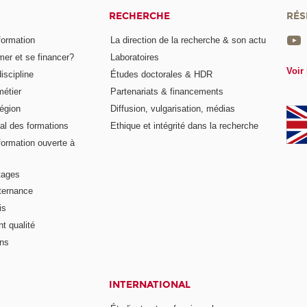
RECHERCHE
RÉS
formation
La direction de la recherche & son actu
er et se financer?
Laboratoires
Voir 
iscipline
Études doctorales & HDR
métier
Partenariats & financements
égion
Diffusion, vulgarisation, médias
al des formations
Ethique et intégrité dans la recherche
formation ouverte à
tages
lternance
is
t qualité
ons
INTERNATIONAL