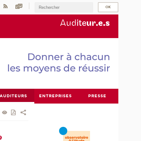
Aud
ite
ur
.e.s
AUDITEURS
ENTREPRISES
PRESSE
e