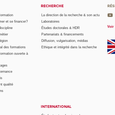
RECHERCHE
RÉS
formation
La direction de la recherche & son actu
er et se financer?
Laboratoires
Voir 
iscipline
Études doctorales & HDR
métier
Partenariats & financements
égion
Diffusion, vulgarisation, médias
al des formations
Ethique et intégrité dans la recherche
formation ouverte à
tages
lternance
is
t qualité
ons
INTERNATIONAL