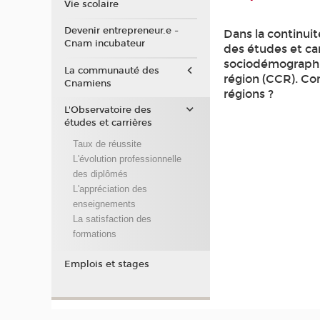
Vie scolaire
Devenir entrepreneur.e -
Dans la continui
Cnam incubateur
des études et car
sociodémographiq
La communauté des
région (CCR). Com
Cnamiens
régions ?
L'Observatoire des
études et carrières
Taux de réussite
L'évolution professionnelle
des diplômés
L'appréciation des
enseignements
La satisfaction des
formations
Emplois et stages