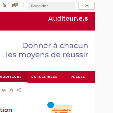
Aud
ite
ur
.e.s
AUDITEURS
ENTREPRISES
PRESSE
tion