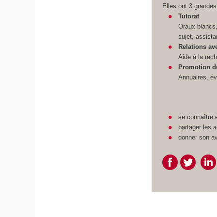
Elles ont 3 grande
Tutorat
Oraux blancs,
sujet, assista
Relations ave
Aide à la rec
Promotion d
Annuaires, é
se connaître 
partager les a
donner son av