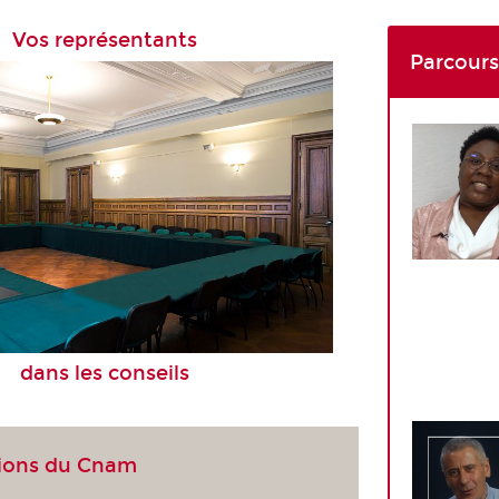
Vos représentants
Parcour
dans les conseils
tions du Cnam