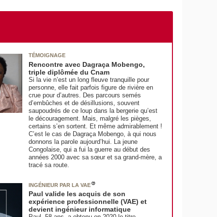
s
TÉMOIGNAGE
Rencontre avec Dagraça Mobengo,
triple diplômée du Cnam
Si la vie n’est un long fleuve tranquille pour
personne, elle fait parfois figure de rivière en
crue pour d’autres. Des parcours semés
d’embûches et de désillusions, souvent
saupoudrés de ce loup dans la bergerie qu’est
le découragement. Mais, malgré les pièges,
certains s’en sortent. Et même admirablement !
C’est le cas de Dagraça Mobengo, à qui nous
donnons la parole aujourd’hui. La jeune
Congolaise, qui a fui la guerre au début des
années 2000 avec sa sœur et sa grand-mère, a
tracé sa route.
INGÉNIEUR PAR LA VAE
Paul valide les acquis de son
expérience professionnelle (VAE) et
devient ingénieur informatique
Paul, 58 ans, a obtenu en 2020 le titre