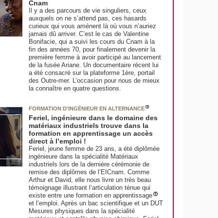
Cnam
Il y a des parcours de vie singuliers, ceux
auxquels on ne s’attend pas, ces hasards
curieux qui vous amènent là où vous n’auriez
jamais dû arriver. C’est le cas de Valentine
Bonifacie, qui a suivi les cours du Cnam à la
fin des années 70, pour finalement devenir la
première femme à avoir participé au lancement
de la fusée Ariane. Un documentaire récent lui
a été consacré sur la plateforme 1ère, portail
des Outre-mer. L’occasion pour nous de mieux
la connaître en quatre questions.
FORMATION D'INGÉNIEUR EN ALTERNANCE
Feriel, ingénieure dans le domaine des
matériaux industriels trouve dans la
formation en apprentissage un accès
direct à l’emploi !
Feriel, jeune femme de 23 ans, a été diplômée
ingénieure dans la spécialité Matériaux
industriels lors de la dernière cérémonie de
remise des diplômes de l’EICnam. Comme
Arthur et David, elle nous livre un très beau
témoignage illustrant l’articulation ténue qui
existe entre une formation en apprentissage
et l’emploi. Après un bac scientifique et un DUT
Mesures physiques dans la spécialité