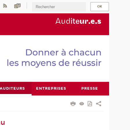
Aud
ite
ur
.e.s
AUDITEURS
ENTREPRISES
PRESSE
au