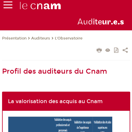
Aud
ite
ur
.e.s
Présentation
Auditeurs
L'Observatoire
Profil des auditeurs du Cnam
La valorisation des acquis au Cnam