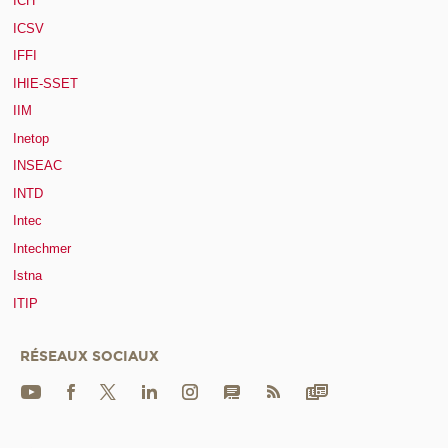
ICH
ICSV
IFFI
IHIE-SSET
IIM
Inetop
INSEAC
INTD
Intec
Intechmer
Istna
ITIP
RÉSEAUX SOCIAUX