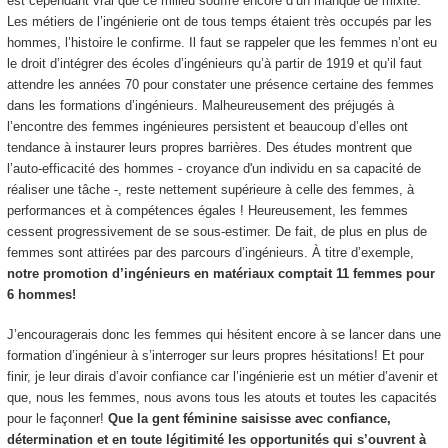
est cependant vrai que ce milieu souffre encore d’un manque de mixité.
Les métiers de l’ingénierie ont de tous temps étaient très occupés par les
hommes, l’histoire le confirme. Il faut se rappeler que les femmes n’ont eu
le droit d’intégrer des écoles d’ingénieurs qu’à partir de 1919 et qu’il faut
attendre les années 70 pour constater une présence certaine des femmes
dans les formations d’ingénieurs. Malheureusement des préjugés à
l’encontre des femmes ingénieures persistent et beaucoup d’elles ont
tendance à instaurer leurs propres barrières. Des études montrent que
l’auto-efficacité des hommes - croyance d'un individu en sa capacité de
réaliser une tâche -, reste nettement supérieure à celle des femmes, à
performances et à compétences égales ! Heureusement, les femmes
cessent progressivement de se sous-estimer. De fait, de plus en plus de
femmes sont attirées par des parcours d’ingénieurs. À titre d’exemple,
notre promotion d’ingénieurs en matériaux comptait 11 femmes pour
6 hommes!
J’encouragerais donc les femmes qui hésitent encore à se lancer dans une
formation d’ingénieur à s’interroger sur leurs propres hésitations! Et pour
finir, je leur dirais d’avoir confiance car l’ingénierie est un métier d’avenir et
que, nous les femmes, nous avons tous les atouts et toutes les capacités
pour le façonner!
Que la gent féminine saisisse avec confiance,
détermination et en toute légitimité les opportunités qui s’ouvrent à