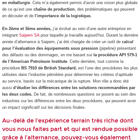
en métallurgie
. Cela m’a également permis d’avoir une vision plus globale
de ce qu’est une
chaîne de production
, des problématiques qui peuvent
en découler et de
l’importance de la logistique.
En 2ème et 3ème années,
j’ai évolué au sein d’une autre entreprise en
intégrant
Saipem SA
pour laquelle je travaille aujourd’hui. Durant la dernière
année d’alternance
à Saipem, j’ai été chargée de créer un outil de
calcul
pour l’évaluation des équipements sous pression
(pipeline) présentant
des défauts ou des dommages, en me basant sur
la procédure API 579-1
de l’American Petroleum Institute
. Cette dernière, tout comme la
procédure
BS 7910 de British Standard,
est l’une des procédures les plus
utilisées dans l’industrie pétrolière pour déterminer les critères d’aptitude
au service, basés sur la mécanique de la rupture. Mon rôle a donc été
aussi
d’étudier les différences entre les solutions recommandées par
les deux codes.
De fait, de nombreuses questions se posent au sein des
industries sur les différences entre les deux procédures, qui peuvent avoir
un impact significatif sur les décisions finales.
Au-delà de l’expérience terrain très riche dont
vous nous faites part et qui est rendue possible
grâce à l’alternance, pouvez-vous également