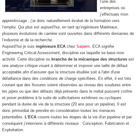
l’une des
entreprises où
j’effectuais mon
apprentissage ; j’ai donc naturellement évolué de la formation vers
l’emploi. Qui plus est aujourd’hui, en tant qu’ingénieure Matériaux,
plusieurs évolutions de carrière sont ouvertes dans différents domaines de
l’industrie et de la recherche.
Aujourd’hui je suis
ingénieure ECA
chez
Saipem
. ECA signifie
Engineering Critical Assessment, discipline sur laquelle se base mon
activité. Cette discipline ou
branche de la mécanique des structures
est
une analyse critique visant à déterminer et imposer une taille de défaut
acceptable afin d’assurer que la structure étudiée soit à l'abri d'une
défaillance dans des conditions de charge spécifiées. En effet, il est très
courant que des fissures soient observées au niveau des soudures entre
les
pipes
ou que des défauts déjà présents dans le métal puissent croître
et poser problème à la suite de sollicitations extrêmes ou cycliques
pendant la durée de vie de la structure (20 ans pour un pipeline). Il est
donc primordial de prendre en considération toutes les menaces
potentielles.
L'ECA
couvre toutes les étapes de la vie d'un pipeline et par
conséquent j’interviens à différents niveaux : Conception, Fabrication et
Exploitation.