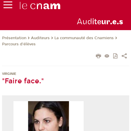
Aud
ite
ur
.e.s
Présentation
Auditeurs
La communauté des Cnamiens
Parcours d'élèves
VIRGINIE
"Faire face."