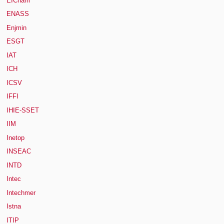
EICnam
ENASS
Enjmin
ESGT
IAT
ICH
ICSV
IFFI
IHIE-SSET
IIM
Inetop
INSEAC
INTD
Intec
Intechmer
Istna
ITIP