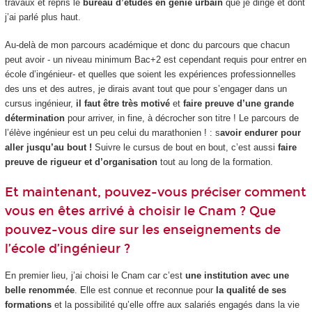
travaux et repris le
bureau d’études en génie urbain
que je dirige et dont
j’ai parlé plus haut.
Au-delà de mon parcours académique et donc du parcours que chacun
peut avoir - un niveau minimum Bac+2 est cependant requis pour entrer en
école d’ingénieur- et quelles que soient les expériences professionnelles
des uns et des autres, je dirais avant tout que pour s’engager dans un
cursus ingénieur,
il faut être très motivé
et
faire preuve d’une grande
détermination
pour arriver, in fine, à décrocher son titre ! Le parcours de
l’élève ingénieur est un peu celui du marathonien ! : s
avoir endurer pour
aller jusqu’au bout !
Suivre le cursus de bout en bout, c’est aussi
faire
preuve de rigueur et d’organisation
tout au long de la formation.
Et maintenant, pouvez-vous préciser comment
vous en êtes arrivé à choisir le Cnam ? Que
pouvez-vous dire sur les enseignements de
l’école d’ingénieur ?
En premier lieu, j’ai choisi le Cnam car c’est
une institution avec une
belle renommée
. Elle est connue et reconnue pour
la qualité de ses
formations
et la possibilité qu’elle offre aux salariés engagés dans la vie