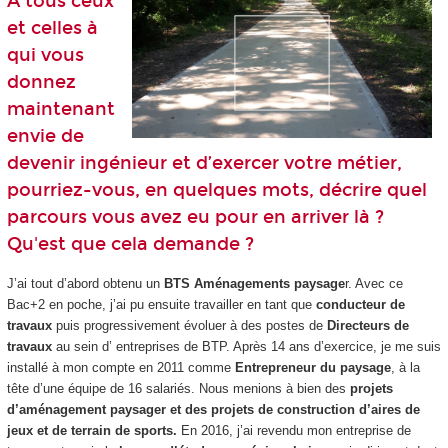
A tous ceux
et celles à
qui vous
donnez
maintenant
envie de
devenir ingénieur et d’exercer votre métier,
pourriez-vous, en quelques mots, décrire quel
parcours vous avez eu pour en arriver là ?
Qu'est que cela demande ?
J’ai tout d’abord obtenu un
BTS Aménagements paysage
r. Avec ce
Bac+2 en poche, j’ai pu ensuite travailler en tant que
conducteur de
travaux
puis progressivement évoluer à des postes de
Directeurs de
travaux
au sein d’ entreprises de BTP. Après 14 ans d’exercice, je me suis
installé à mon compte en 2011 comme
Entrepreneur du paysage
, à la
tête d’une équipe de 16 salariés. Nous menions à bien des
projets
d’aménagement paysager et des projets de construction d’aires de
jeux et de terrain de sports.
En 2016, j’ai revendu mon entreprise de