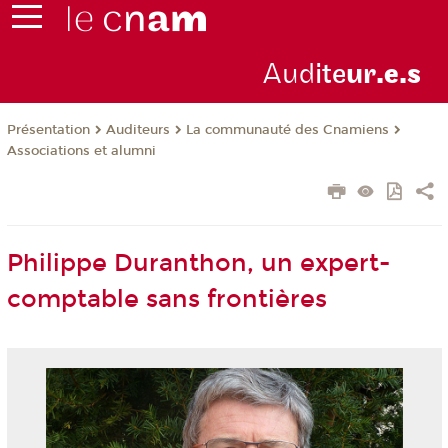
Aud
ite
ur
.e.s
Présentation
Auditeurs
La communauté des Cnamiens
Associations et alumni
Philippe Duranthon, un expert-
comptable sans frontières