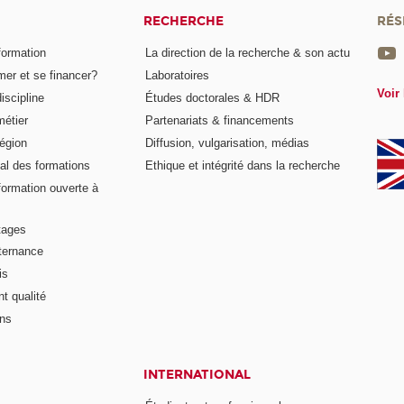
RECHERCHE
RÉS
formation
La direction de la recherche & son actu
er et se financer?
Laboratoires
Voir 
iscipline
Études doctorales & HDR
métier
Partenariats & financements
égion
Diffusion, vulgarisation, médias
al des formations
Ethique et intégrité dans la recherche
formation ouverte à
tages
lternance
is
t qualité
ons
INTERNATIONAL