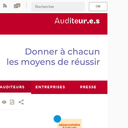
Aud
ite
ur
.e.s
AUDITEURS
ENTREPRISES
PRESSE