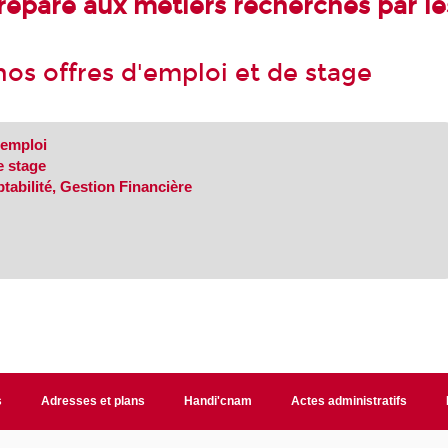
épare aux métiers recherchés par les
nos offres d'emploi et de stage
'emploi
e stage
tabilité, Gestion Financière
s
Adresses et plans
Handi'cnam
Actes administratifs