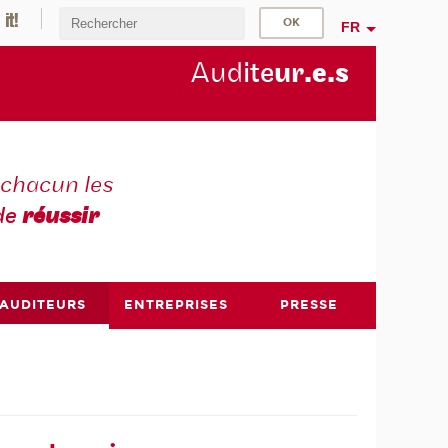
FR
Aud
ite
ur
.e.s
chacun les
de
réussir
AUDITEURS
ENTREPRISES
PRESSE